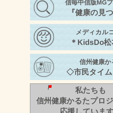
信毎中信版MG
『健康の見
メディカル
＊KidsDo
信州健康か
◇市民タイム
私たちも
信州健康かるたプロ
応援していま