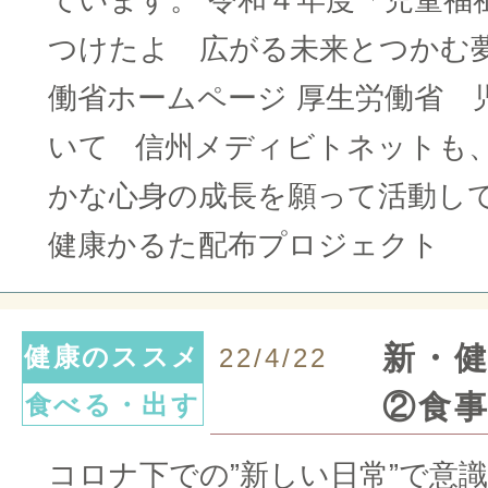
ています。 令和４年度「児童福祉
つけたよ 広がる未来とつかむ夢
働省ホームページ 厚生労働省 
いて 信州メディビトネットも
かな心身の成長を願って活動し
健康かるた配布プロジェクト
新・
健康のススメ
22/4/22
②食
食べる・出す
コロナ下での”新しい日常”で意