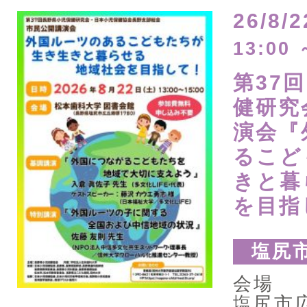
26/8/2
13:00 
第37
健研究
演会『
るこど
きと暮
を目指
塩尻
会場
塩尻市広