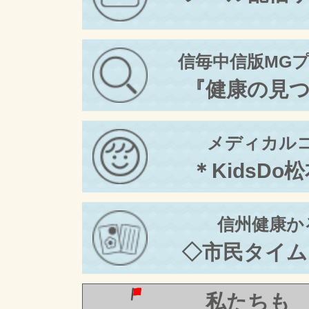
信毎中信版MG
『健康の見
メディカル
＊KidsDo
信州健康か
◇市民タイム
私たちも