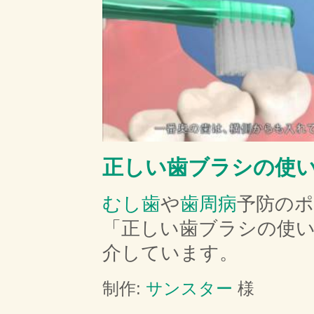
正しい歯ブラシの使
むし歯
や
歯周病
予防の
「正しい歯ブラシの使
介しています。
制作:
サンスター
様