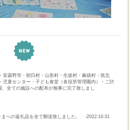
◇
市・安曇野市・朝日村・山形村・生坂村・麻績村・筑北
園・児童センター・子ども食堂（各役所管理圏内）・ご許
園、全ての施設への配布が無事に完了致しまし
への返礼品を全て郵送致しました。 -2022.10.31