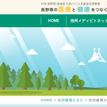
H29 長野県 地域発 元気づくり支援金活用事業
HOME
信州メディビトネッ
HOME
>
信州健康かるた
>
信州健康