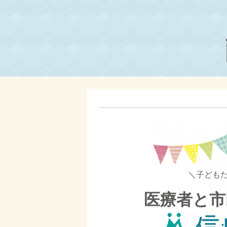
＼子ども
医療者と市