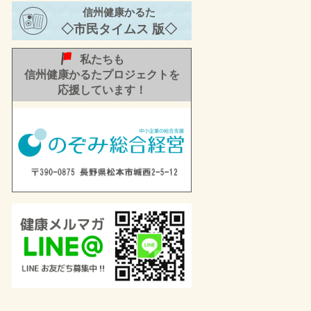
年 秋号②ーをお届け
信州健康かるた
します。
◇市民タイムス 版◇
私たちも
信州健康かるたプロジェクトを
応援しています！