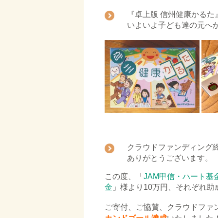
『卓上版 信州健康かるた
いよいよ子ども達の元へかる
■
クラウドファンディング
ありがとうございます。
この度、「
JAM甲信・ハート基
金
」様より10万円、それぞれ
ご寄付、ご協賛、クラウドファ