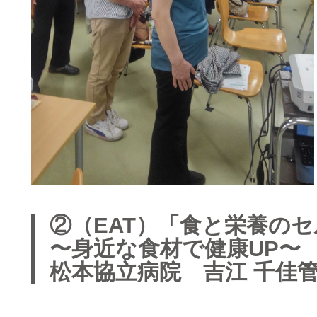
②（EAT）「食と栄養の
〜身近な食材で健康UP〜
松本協立病院 吉江 千佳