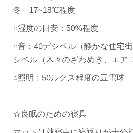
冬 17~18℃程度
○湿度の目安：50%程度
○音：40デシベル（静かな住宅街
シベル（木々のざわめき、エア
○照明：50ルクス程度の豆電球
☆良眠のための寝具
マットは就寝中に寝返りが十分