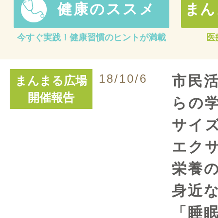
健康のススメ
まん
今すぐ実践！健康習慣のヒントが満載
医
18/10/6
市民
まんまる広場
開催報告
らの
サイ
エク
栄養
身近な
「睡