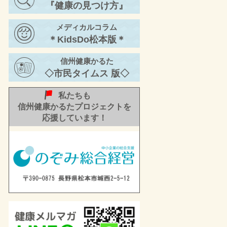
『健康の見つけ方』
年 春号ーをお届けし
ます。
メディカルコラム
22/11/30
信州メディビトネット
＊KidsDo松本版＊
活動レポートー2022
年 秋号②ーをお届け
信州健康かるた
します。
◇市民タイムス 版◇
私たちも
信州健康かるたプロジェクトを
応援しています！