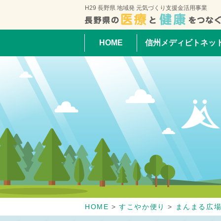
H29 長野県 地域発 元気づくり支援金活用事業
HOME
信州メディビトネッ
HOME
>
すこやか便り
>
まんまる広