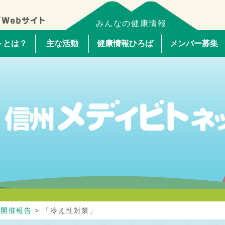
みんなの健康情報
トとは？
主な活動
健康情報ひろば
メンバー募集
場開催報告
>
「冷え性対策」