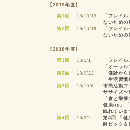
【2019年度】
第1回
19/10/13
「フレイル
ないための
第2回
19/10/16
「フレイル
ないための
【2018年度】
第1回
18/9/1
「フレイル
「オーラル
第2回
18/9/22
「健診から
「生活習慣
第3回
18/10/6
市民活動フ
ササイズ〜
「食と栄養
健康up」
眠れていま
第4回
19/2/2
第4回 「
齢ピック＆