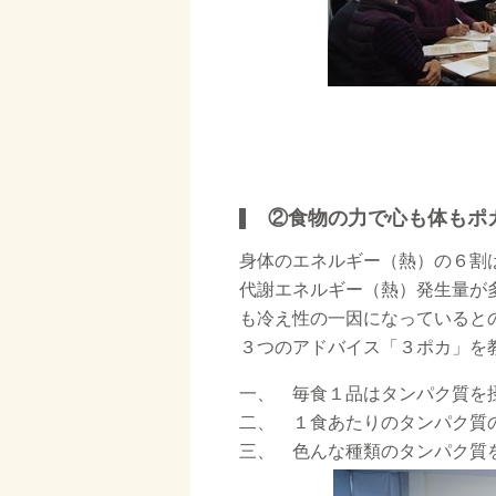
②食物の力で心も体もポ
身体のエネルギー（熱）の６割
代謝エネルギー（熱）発生量が
も冷え性の一因になっていると
３つのアドバイス「３ポカ」を
一、 毎食１品はタンパク質を
二、 １食あたりのタンパク質
三、 色んな種類のタンパク質