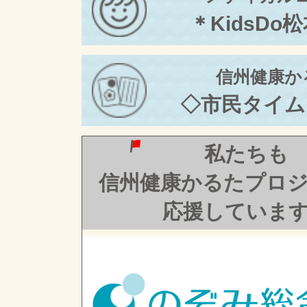
＊KidsDo
信州健康か
◇市民タイム
私たちも
信州健康かるたプロ
応援していま