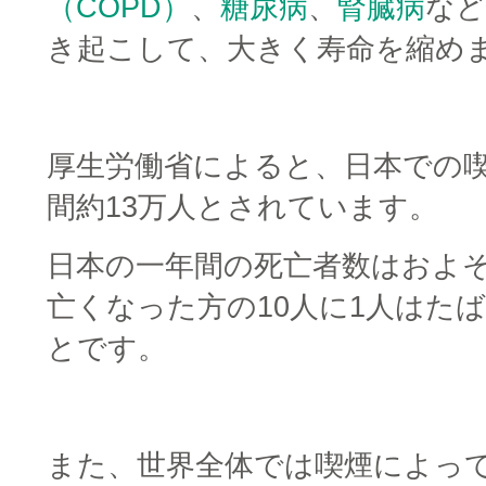
（COPD）
、
糖尿病
、
腎臓病
など
き起こして、大きく寿命を縮め
□
厚生労働省によると、日本での
間約13万人とされています。
日本の一年間の死亡者数はおよそ
亡くなった方の10人に1人はた
とです。
□
また、世界全体では喫煙によって