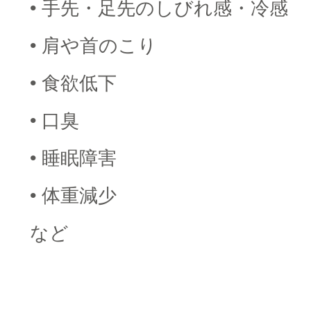
• 手先・足先のしびれ感・冷感
• 肩や首のこり
• 食欲低下
• 口臭
• 睡眠障害
• 体重減少
など
□
□