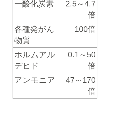
一酸化炭素
2.5
～
4.7
倍
各種発がん
100
倍
物質
ホルムアル
0.1
～
50
デヒド
倍
アンモニア
47
～
170
倍
□
□