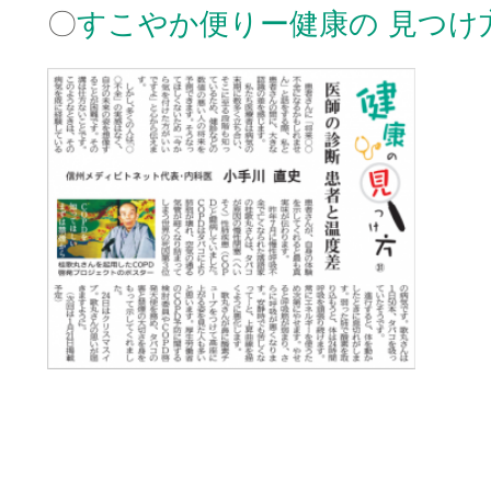
〇
すこやか便りー健康の 見つけ
□
□