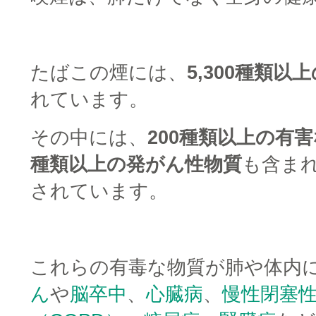
□
たばこの煙には、
5,300種類以
れています。
その中には、
200種類以上の有
種類以上の発がん性物質
も含ま
されています。
□
これらの有毒な物質が肺や体内
ん
や
脳卒中
、
心臓病
、
慢性閉塞