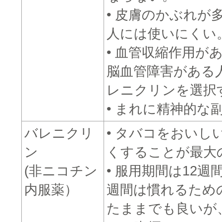
• 皮膚のかぶれが
人には使いにくい
• 血管収縮作用が
脳血管障害がある
レニクリンを選択
• まれに精神的な
バレニクリ
• タバコをおいし
ン
くすることが最大
(非ニコチン
• 服用期間は12
内服薬）
週間は慣れるため
たままでも良いが