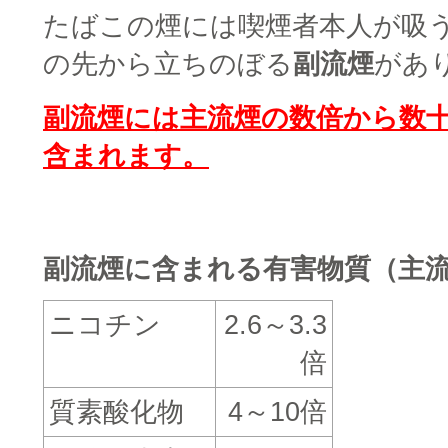
たばこの煙には喫煙者本人が吸
の先から立ちのぼる
副流煙
があ
副流煙には主流煙の数倍から数
含まれます。
□
副流煙に含まれる有害物質（主
ニコチン
2.6
～
3.3
倍
質素酸化物
4
～
10
倍