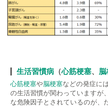
□
□
生活習慣病
（
心筋梗塞
、
脳
心筋梗塞
や
脳梗塞
などの発症に
の生活習慣が関わっていますが
な危険因子とされているのが、