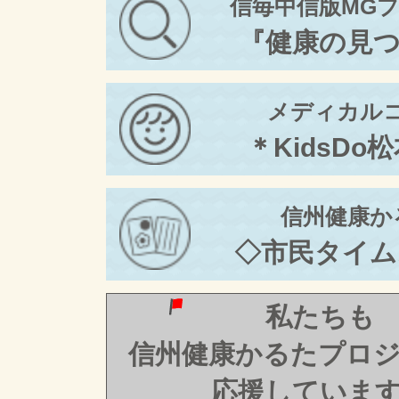
信毎中信版MG
『健康の見
メディカル
＊KidsDo
信州健康か
◇市民タイム
私たちも
信州健康かるたプロ
応援していま