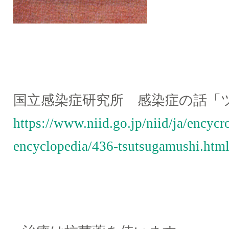
国立感染症研究所 感染症の話「
https://www.niid.go.jp/niid/ja/encycr
encyclopedia/436-tsutsugamushi.htm