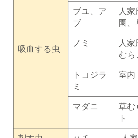
ブユ、ア
人家
ブ
園、
ノミ
人家
吸血する虫
むら
トコジラ
室内
ミ
マダニ
草む
ト