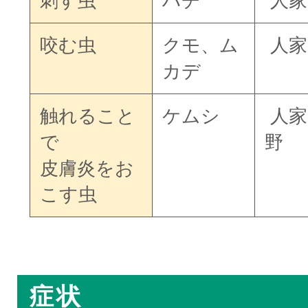
刺す虫
ハチ
人家
咬む虫
クモ、ム
人家
カデ
触れること
ケムシ
人家
で
野
皮膚炎をお
こす虫
□
症状