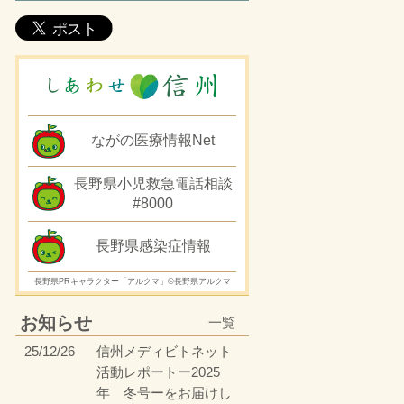
ながの医療情報Net
長野県小児救急電話相談
#8000
長野県感染症情報
長野県PRキャラクター「アルクマ」©長野県アルクマ
お知らせ
一覧
25/12/26
信州メディビトネット
活動レポートー2025
年 冬号ーをお届けし