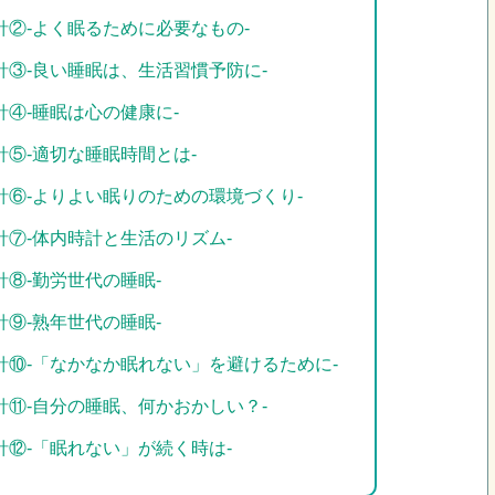
②-よく眠るために必要なもの-
③-良い睡眠は、生活習慣予防に-
④-睡眠は心の健康に-
⑤-適切な睡眠時間とは-
⑥-よりよい眠りのための環境づくり-
⑦-体内時計と生活のリズム-
⑧-勤労世代の睡眠-
⑨-熟年世代の睡眠-
⑩-「なかなか眠れない」を避けるために-
⑪-自分の睡眠、何かおかしい？-
⑫-「眠れない」が続く時は-