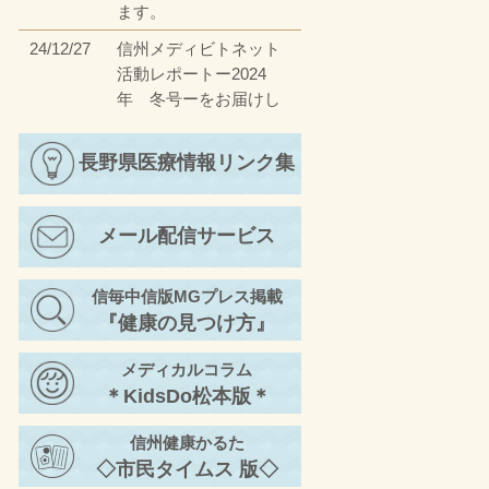
ます。
24/12/27
信州メディビトネット
活動レポートー2024
年 冬号ーをお届けし
ます。
23/12/27
長野県医療情報リンク集
信州メディビトネット
活動レポートー2023
年 冬号ーをお届けし
メール配信サービス
ます。
23/4/17
信州メディビトネット
信毎中信版MGプレス掲載
活動レポートー2023
『健康の見つけ方』
年 春号ーをお届けし
ます。
メディカルコラム
22/11/30
信州メディビトネット
＊KidsDo松本版＊
活動レポートー2022
年 秋号②ーをお届け
信州健康かるた
します。
◇市民タイムス 版◇