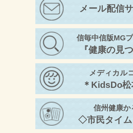
メール配信
信毎中信版MG
『健康の見
メディカル
＊KidsDo
信州健康か
◇市民タイム