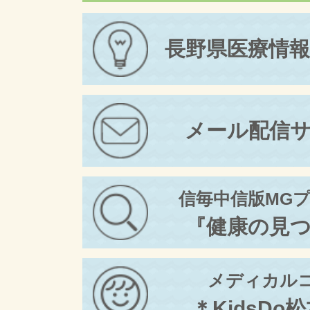
長野県医療情
メール配信
信毎中信版MG
『健康の見
メディカル
＊KidsDo