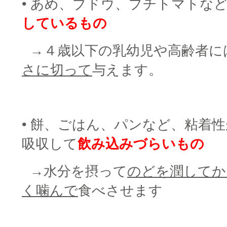
• あめ、ブドウ、プチトマトな
しているもの
□
→４歳以下の乳幼児や高齢者に
さに切って
与えます。
□
• 餅、ごはん、パンなど、粘着
吸収して
飲み込みづらいもの
□
→水分を摂って
のどを潤してか
く噛んで
食べさせます
□