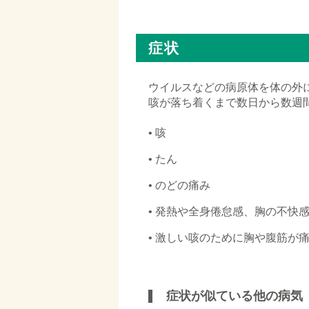
□
症状
ウイルスなどの病原体を体の外
咳が落ち着くまで数日から数週
• 咳
• たん
• のどの痛み
• 発熱や全身倦怠感、胸の不快
• 激しい咳のために胸や腹筋が
□
症状が似ている他の病気