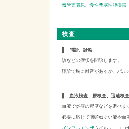
気管支喘息
、
慢性閉塞性肺疾患（
□
検査
問診、診察
咳などの症状を問診します。
聴診で胸に雑音があるか、パル
□
血液検査、尿検査、迅速検
血液で炎症の程度などを調べま
必要に応じて咽頭ぬぐい液や血
インフルエンザ
ウイルス、コロ