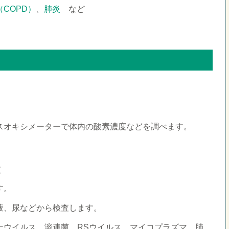
COPD）
、
肺炎
など
スオキシメーターで体内の酸素濃度などを調べます。
査
す。
液、尿などから検査します。
ナウイルス、溶連菌、RSウイルス、マイコプラズマ、肺