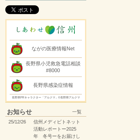
ながの医療情報Net
長野県小児救急電話相談
#8000
長野県感染症情報
長野県PRキャラクター「アルクマ」©長野県アルクマ
お知らせ
一覧
25/12/26
信州メディビトネット
活動レポートー2025
年 冬号ーをお届けし