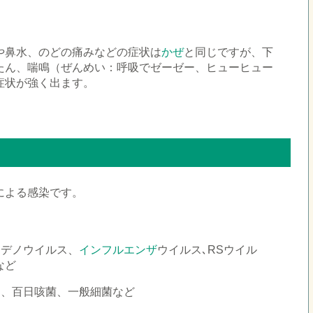
や鼻水、のどの痛みなどの症状は
かぜ
と同じですが、下
たん、喘鳴（ぜんめい：呼吸でゼーゼー、ヒューヒュー
症状が強く出ます。
による感染です。
アデノウイルス、
インフルエンザ
ウイルス､RSウイル
など
マ、百日咳菌、一般細菌など