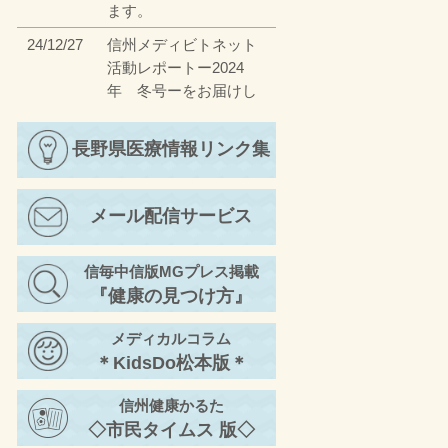
ます。
24/12/27
信州メディビトネット
活動レポートー2024
年 冬号ーをお届けし
ます。
23/12/27
長野県医療情報リンク集
信州メディビトネット
活動レポートー2023
年 冬号ーをお届けし
メール配信サービス
ます。
23/4/17
信州メディビトネット
信毎中信版MGプレス掲載
活動レポートー2023
『健康の見つけ方』
年 春号ーをお届けし
ます。
メディカルコラム
22/11/30
信州メディビトネット
＊KidsDo松本版＊
活動レポートー2022
年 秋号②ーをお届け
信州健康かるた
します。
◇市民タイムス 版◇