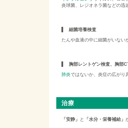
炎球菌、レジオネラ菌などの迅
□
細菌培養検査
たんや血液の中に細菌がいない
□
胸部レントゲン検査、胸部C
肺炎
ではないか、炎症の広がり
□
治療
「安静」
と
「水分・栄養補給」