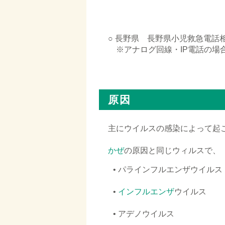
○ 長野県 長野県小児救急電話相
※アナログ回線・IP電話の場合は「0
□
原因
主にウイルスの感染によって起
かぜ
の原因と同じウィルスで、
□
• パラインフルエンザウイルス
□
•
インフルエンザ
ウイルス
□
• アデノウイルス