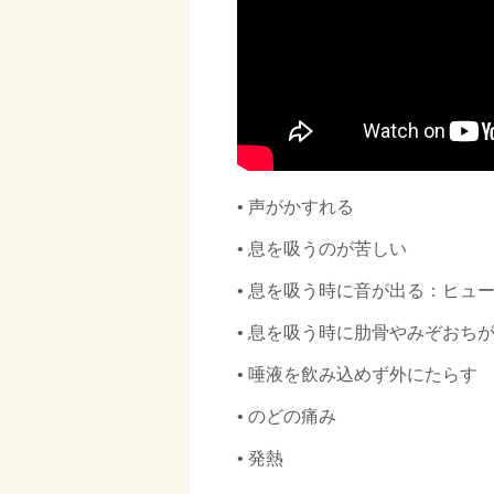
• 声がかすれる
• 息を吸うのが苦しい
• 息を吸う時に音が出る：ヒュ
• 息を吸う時に肋骨やみぞおち
• 唾液を飲み込めず外にたらす
• のどの痛み
• 発熱