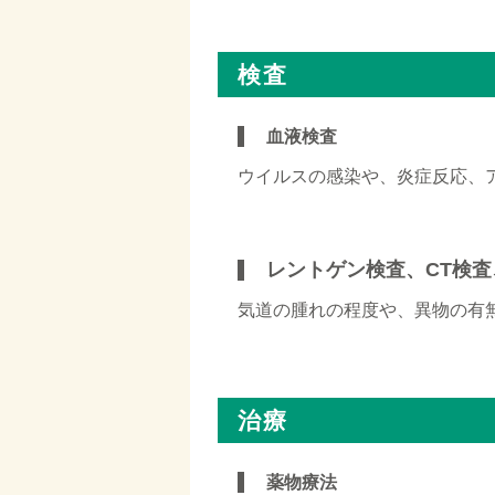
□
検
査
血液検査
ウイルスの感染や、炎症反応、
レントゲン検査、CT検
気道の腫れの程度や、異物の有
□
治療
薬物療法