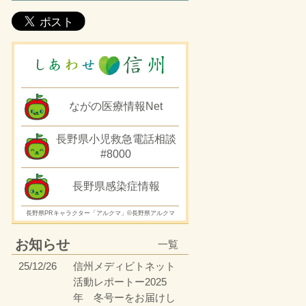
ながの医療情報Net
長野県小児救急電話相談
#8000
長野県感染症情報
長野県PRキャラクター「アルクマ」©長野県アルクマ
お知らせ
一覧
25/12/26
信州メディビトネット
活動レポートー2025
年 冬号ーをお届けし