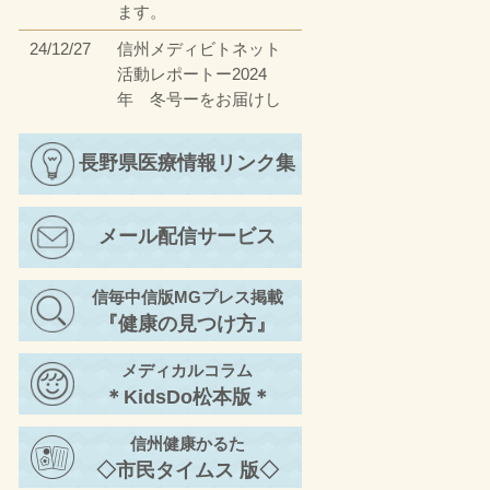
ます。
24/12/27
信州メディビトネット
活動レポートー2024
年 冬号ーをお届けし
ます。
23/12/27
長野県医療情報リンク集
信州メディビトネット
活動レポートー2023
年 冬号ーをお届けし
メール配信サービス
ます。
23/4/17
信州メディビトネット
信毎中信版MGプレス掲載
活動レポートー2023
『健康の見つけ方』
年 春号ーをお届けし
ます。
メディカルコラム
22/11/30
信州メディビトネット
＊KidsDo松本版＊
活動レポートー2022
年 秋号②ーをお届け
信州健康かるた
します。
◇市民タイムス 版◇