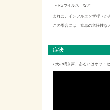
□
• RSウイルス など
まれに、インフルエンザ桿（か
この場合には、窒息の危険性な
□
症状
• 犬の鳴き声、あるいはオット