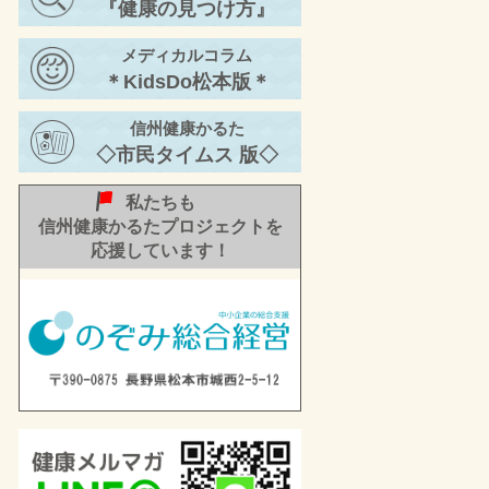
『健康の見つけ方』
年 春号ーをお届けし
ます。
メディカルコラム
22/11/30
信州メディビトネット
＊KidsDo松本版＊
活動レポートー2022
年 秋号②ーをお届け
信州健康かるた
します。
◇市民タイムス 版◇
私たちも
信州健康かるたプロジェクトを
応援しています！