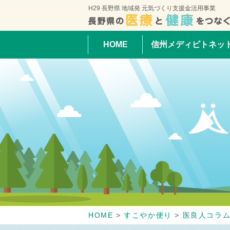
H29 長野県 地域発 元気づくり支援金活用事業
HOME
信州メディビトネッ
HOME
>
すこやか便り
>
医良人コラ