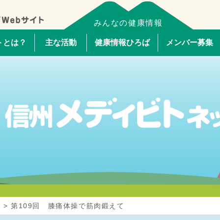
みんなの健康情報
トとは？
主な活動
健康情報ひろば
メンバー募集
ム
>
第109回 膝痛体操で筋肉鍛えて