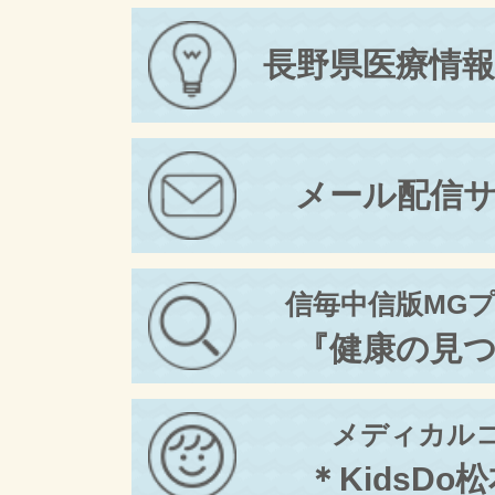
長野県医療情
メール配信
信毎中信版MG
『健康の見
メディカル
＊KidsDo