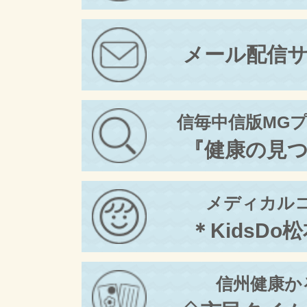
メール配信
信毎中信版MG
『健康の見
メディカル
＊KidsDo
信州健康か