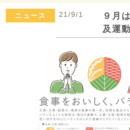
21/9/1
９月
ニュース
及運