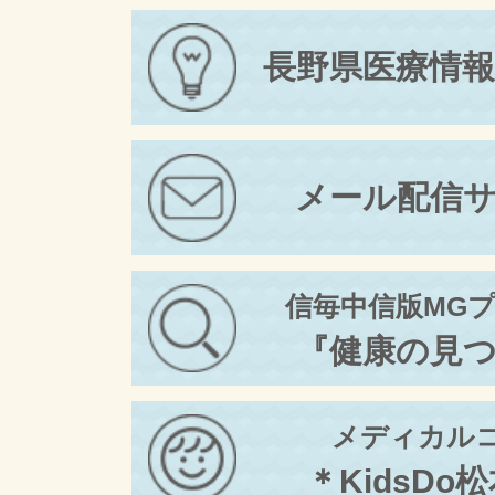
長野県医療情
メール配信
信毎中信版MG
『健康の見
メディカル
＊KidsDo