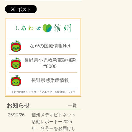
ながの医療情報Net
長野県小児救急電話相談
#8000
長野県感染症情報
長野県PRキャラクター「アルクマ」©長野県アルクマ
お知らせ
一覧
25/12/26
信州メディビトネット
活動レポートー2025
年 冬号ーをお届けし