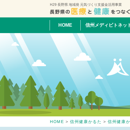
H29 長野県 地域発 元気づくり支援金活用事業
HOME
信州メディビトネッ
HOME
>
信州健康かるた
>
信州健康