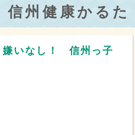
信州健康かるた
き嫌いなし！ 信州っ子