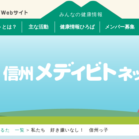
みんなの健康情報
トとは？
主な活動
健康情報ひろば
メンバー募集
かるた 一覧
>
私たち 好き嫌いなし！ 信州っ子