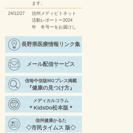
ます。
24/12/27
信州メディビトネット
活動レポートー2024
年 冬号ーをお届けし
ます。
23/12/27
長野県医療情報リンク集
信州メディビトネット
活動レポートー2023
年 冬号ーをお届けし
メール配信サービス
ます。
23/4/17
信州メディビトネット
信毎中信版MGプレス掲載
活動レポートー2023
『健康の見つけ方』
年 春号ーをお届けし
ます。
メディカルコラム
22/11/30
信州メディビトネット
＊KidsDo松本版＊
活動レポートー2022
年 秋号②ーをお届け
信州健康かるた
します。
◇市民タイムス 版◇