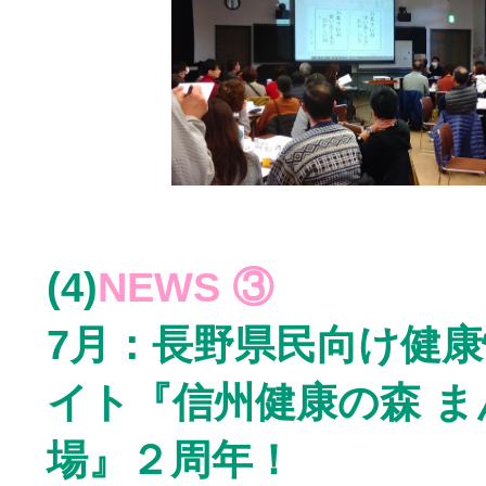
(4)
NEWS ③
7月：長野県民向け健康
イト『信州健康の森 ま
場』２周年！