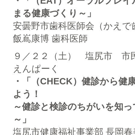
・「（EAT）オーラルフレイ
まる健康づくり～」
安曇野市歯科医師会（かえで
飯嶌康博 歯科医師
９／２２（土） 塩尻市 市
えんぱーく
・「（CHECK）健診から健
よう！
～健診と検診のちがいを知っ
～」
塩尻市健康福祉事業部 長岡春