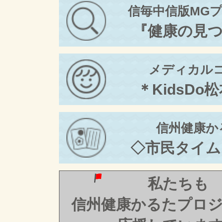
信毎中信版MG
『健康の見
メディカル
＊KidsDo
信州健康か
◇市民タイム
私たちも
信州健康かるたプロ