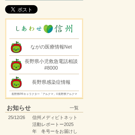
ながの医療情報Net
長野県小児救急電話相談
#8000
長野県感染症情報
長野県PRキャラクター「アルクマ」©長野県アルクマ
お知らせ
一覧
25/12/26
信州メディビトネット
活動レポートー2025
年 冬号ーをお届けし