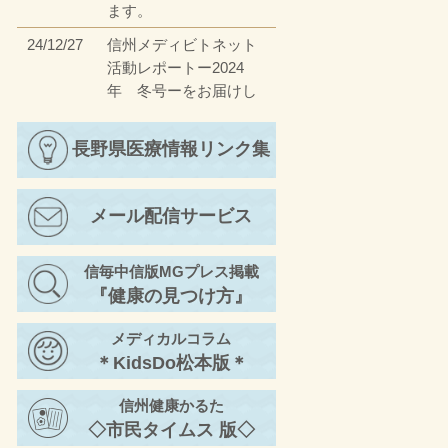
ます。
24/12/27
信州メディビトネット
活動レポートー2024
年 冬号ーをお届けし
ます。
23/12/27
長野県医療情報リンク集
信州メディビトネット
活動レポートー2023
年 冬号ーをお届けし
メール配信サービス
ます。
23/4/17
信州メディビトネット
信毎中信版MGプレス掲載
活動レポートー2023
『健康の見つけ方』
年 春号ーをお届けし
ます。
メディカルコラム
22/11/30
信州メディビトネット
＊KidsDo松本版＊
活動レポートー2022
年 秋号②ーをお届け
信州健康かるた
します。
◇市民タイムス 版◇