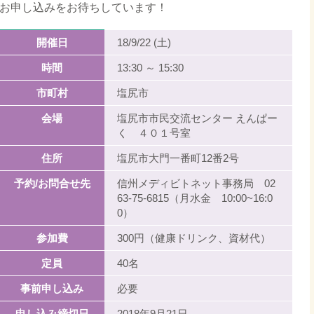
お申し込みをお待ちしています！
開催日
18/9/22 (土)
時間
13:30 ～ 15:30
市町村
塩尻市
会場
塩尻市市民交流センター えんぱー
く ４０１号室
住所
塩尻市大門一番町12番2号
予約/お問合せ先
信州メディビトネット事務局 02
63-75-6815（月水金 10:00~16:0
0）
参加費
300円（健康ドリンク、資材代）
定員
40名
事前申し込み
必要
申し込み締切日
2018年9月21日