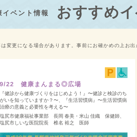
おすすめイ
康イベント情報
容は変更になる場合があります。事前にお確かめの上お出
9/22 健康まんまる◎広場
『健診から健康づくりをはじめよう！』〜健診と検診のち
がいを知っていますか？〜、『生活習慣病』〜生活習慣病
治療の意義と必要性を考える〜
塩尻市健康福祉事業部 長岡 春美・米山 佳織 保健師、
塩尻市しいな医院院長 椎名 裕之 医師