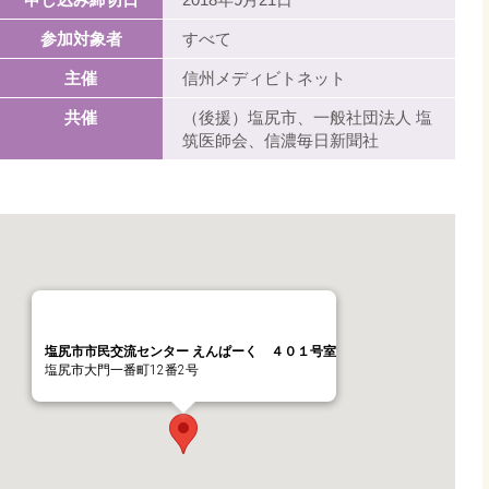
参加対象者
すべて
主催
信州メディビトネット
共催
（後援）塩尻市、一般社団法人 塩
筑医師会、信濃毎日新聞社
塩尻市市民交流センター えんぱーく ４０１号室
塩尻市大門一番町12番2号