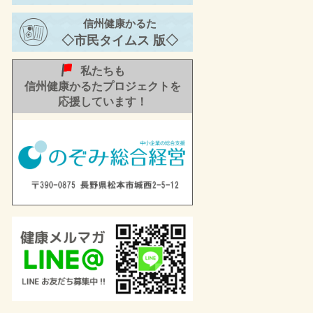
活動レポートー2022
年 秋号②ーをお届け
信州健康かるた
します。
◇市民タイムス 版◇
私たちも
信州健康かるたプロジェクトを
応援しています！