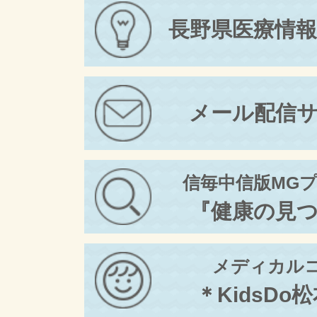
長野県医療情
メール配信
信毎中信版MG
『健康の見
メディカル
＊KidsDo