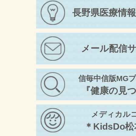
長野県医療情
メール配信
信毎中信版MG
『健康の見
メディカル
＊KidsDo