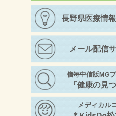
長野県医療情
メール配信
信毎中信版MG
『健康の見
メディカル
＊KidsDo