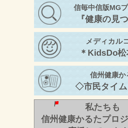
信毎中信版MG
『健康の見
メディカル
＊KidsDo
信州健康か
◇市民タイム
私たちも
信州健康かるたプロ