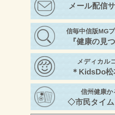
メール配信
信毎中信版MG
『健康の見
メディカル
＊KidsDo
信州健康か
◇市民タイム