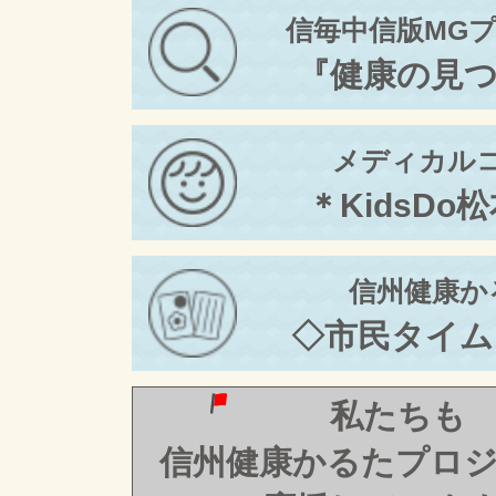
信毎中信版MG
『健康の見
メディカル
＊KidsDo
信州健康か
◇市民タイム
私たちも
信州健康かるたプロ