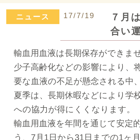
17/7/19
７月
ニュース
合い
輸血用血液は長期保存ができま
少子高齢化などの影響により、
要な血液の不足が懸念される中
夏季は、長期休暇などにより学
への協力が得にくくなります。
輸血用血液を年間を通じて安定
う、7月1日から31日までの1ヶ