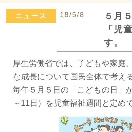
18/5/8
５月
ニュース
「児
す。
厚生労働省では、子どもや家庭
な成長について国民全体で考え
毎年５月５日の「こどもの日」か
～11日）を児童福祉週間と定め