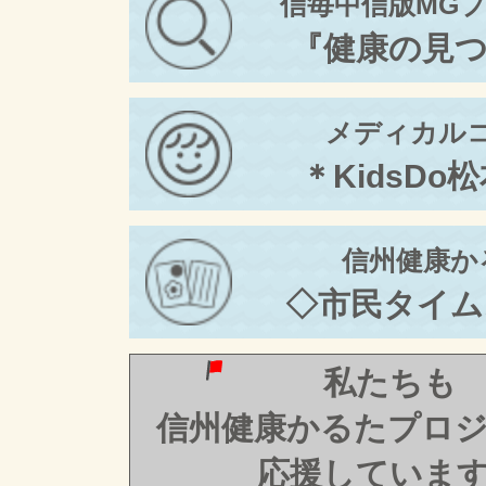
信毎中信版MG
『健康の見
メディカル
＊KidsDo
信州健康か
◇市民タイム
私たちも
信州健康かるたプロ
応援していま