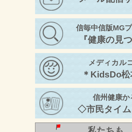
信毎中信版MG
『健康の見
メディカル
＊KidsDo
信州健康か
◇市民タイム
私たちも