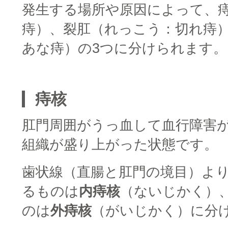
発生する場所や原因によって、
痔）、裂肛（れっこう：切れ痔
あな痔）の3つに分けられます。
■
痔核
肛門周囲がうっ血して血行障害
組織が盛り上がった状態です。
歯状線（直腸と肛門の境目）よ
るものは
内痔核
（ないじかく）
のは
外痔核
（がいじかく）に分