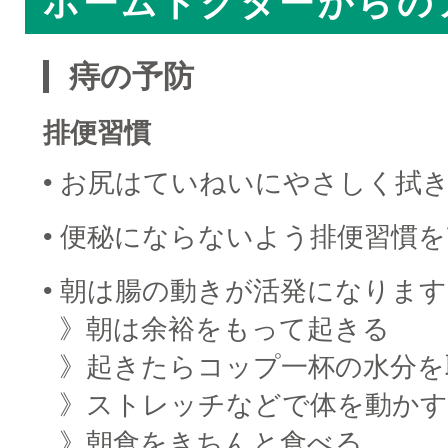
ホームドクターからの
痔の予防
排便習慣
• お尻はていねいにやさしく拭
• 便秘にならないよう排便習慣
• 朝は腸の動きが活発になりま
■
》朝は余裕をもって起きる
■
》起きたらコップ一杯の水分を
■
》ストレッチなどで体を動かす
■
》朝食をきちんと食べる