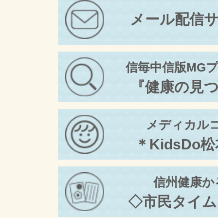
メール配信
信毎中信版MG
『健康の見
メディカル
＊KidsDo
信州健康か
◇市民タイム