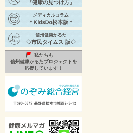
『健康の見つけ方』
年 春号ーをお届けし
ます。
メディカルコラム
22/11/30
信州メディビトネット
＊KidsDo松本版＊
活動レポートー2022
年 秋号②ーをお届け
信州健康かるた
します。
◇市民タイムス 版◇
私たちも
信州健康かるたプロジェクトを
応援しています！