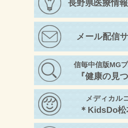
長野県医療情
メール配信
信毎中信版MG
『健康の見
メディカル
＊KidsDo