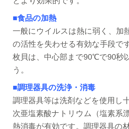
とより効果的です。
■食品の加熱
一般にウイルスは熱に弱く、加
の活性を失わせる有効な手段で
枚貝は、中心部まで90℃で90秒
う。
■調理器具の洗浄・消毒
調理器具等は洗剤などを使用し
次亜塩素酸ナトリウム（塩素系
熱消毒が有効です。調理器具の