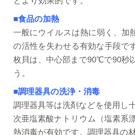
とより効果的です。
■食品の加熱
一般にウイルスは熱に弱く、加
の活性を失わせる有効な手段で
枚貝は、中心部まで90℃で90秒
う。
■調理器具の洗浄・消毒
調理器具等は洗剤などを使用し
次亜塩素酸ナトリウム（塩素系
熱消毒が有効です。調理器具の