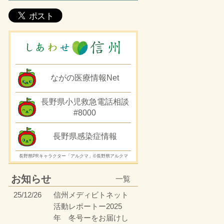
ながの医療情報Net
長野県小児救急電話相談
#8000
長野県感染症情報
長野県PRキャラクター「アルクマ」©長野県アルクマ
お知らせ
一覧
25/12/26
信州メディビトネット
活動レポートー2025
年 冬号ーをお届けし