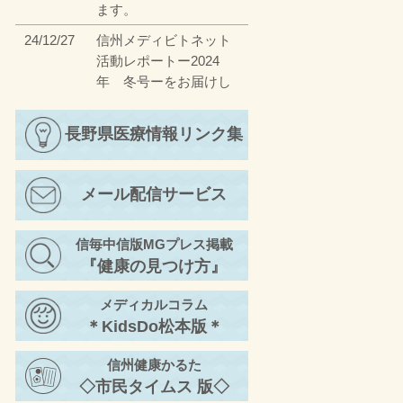
ます。
24/12/27
信州メディビトネット
活動レポートー2024
年 冬号ーをお届けし
ます。
23/12/27
長野県医療情報リンク集
信州メディビトネット
活動レポートー2023
年 冬号ーをお届けし
メール配信サービス
ます。
23/4/17
信州メディビトネット
信毎中信版MGプレス掲載
活動レポートー2023
『健康の見つけ方』
年 春号ーをお届けし
ます。
メディカルコラム
22/11/30
信州メディビトネット
＊KidsDo松本版＊
活動レポートー2022
年 秋号②ーをお届け
信州健康かるた
します。
◇市民タイムス 版◇