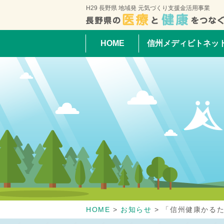
H29 長野県 地域発 元気づくり支援金活用事業
HOME
信州メディビトネッ
HOME
>
お知らせ
>
「信州健康かる