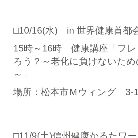
□
□10/16(水) in 世界健康首都
15時～16時 健康講座「フ
ろう？～老化に負けないため
～」
場所：松本市Ｍウィング 3-
□
□
□11/9(土)信州健康かるた