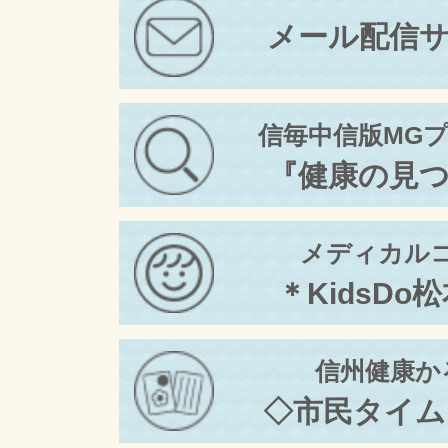
メール配信
信毎中信版MG
『健康の見
メディカル
＊KidsDo
信州健康か
◇市民タイム