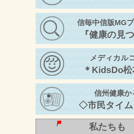
信毎中信版MG
『健康の見
メディカル
＊KidsDo
信州健康か
◇市民タイム
私たちも