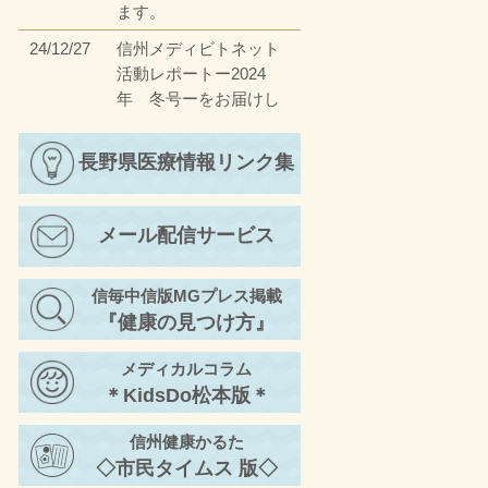
ます。
24/12/27
信州メディビトネット
活動レポートー2024
年 冬号ーをお届けし
ます。
23/12/27
長野県医療情報リンク集
信州メディビトネット
活動レポートー2023
年 冬号ーをお届けし
メール配信サービス
ます。
23/4/17
信州メディビトネット
信毎中信版MGプレス掲載
活動レポートー2023
『健康の見つけ方』
年 春号ーをお届けし
ます。
メディカルコラム
22/11/30
信州メディビトネット
＊KidsDo松本版＊
活動レポートー2022
年 秋号②ーをお届け
信州健康かるた
します。
◇市民タイムス 版◇