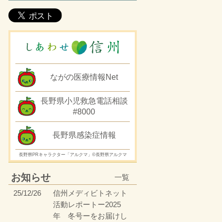
ながの医療情報Net
長野県小児救急電話相談
#8000
長野県感染症情報
長野県PRキャラクター「アルクマ」©長野県アルクマ
お知らせ
一覧
25/12/26
信州メディビトネット
活動レポートー2025
年 冬号ーをお届けし