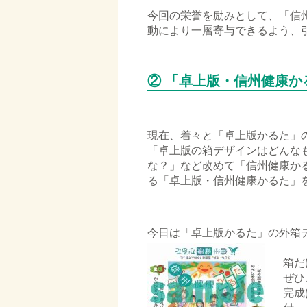
今回の栄誉を励みとして、「信
動により一層寄与できるよう、
□
② 「卓上版・信州健康
現在、着々と「卓上版かるた」
「卓上版の箱デザインはどんな
な？」など改めて「信州健康か
る「卓上版・信州健康かるた」
今日は「卓上版かるた」の外箱
箱だ
ぜひ
完成