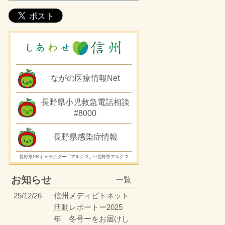
ながの医療情報Net
長野県小児救急電話相談
#8000
長野県感染症情報
長野県PRキャラクター「アルクマ」©長野県アルクマ
お知らせ
一覧
25/12/26
信州メディビトネット
活動レポートー2025
年 冬号ーをお届けし