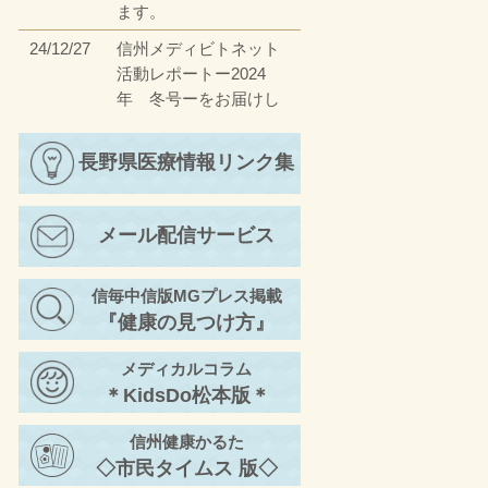
ます。
24/12/27
信州メディビトネット
活動レポートー2024
年 冬号ーをお届けし
ます。
23/12/27
長野県医療情報リンク集
信州メディビトネット
活動レポートー2023
年 冬号ーをお届けし
メール配信サービス
ます。
23/4/17
信州メディビトネット
信毎中信版MGプレス掲載
活動レポートー2023
『健康の見つけ方』
年 春号ーをお届けし
ます。
メディカルコラム
22/11/30
信州メディビトネット
＊KidsDo松本版＊
活動レポートー2022
年 秋号②ーをお届け
信州健康かるた
します。
◇市民タイムス 版◇