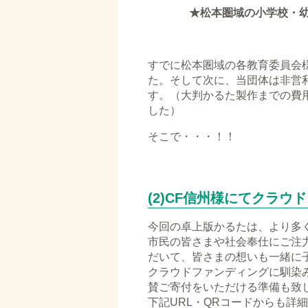
★松本圏域の小学校・
すでに松本圏域の各教育委員会
た。そして次に、当団体は非営
す。（大判かるた製作までの費
した）
そこで・・・！！
□
(2)CF信州様にてクラ
今回の卓上版かるたは、より多
市民の皆さまや社会奉仕にご注
だいて、皆さまの想いも一緒に
クラウドファンディングに馴染
賛ご寄付をいただける準備も致
下記URL・QRコードからも詳