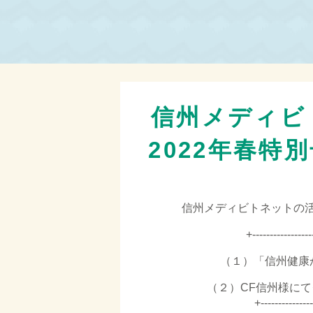
信州メディビ
2022年春特
信州メディビトネットの活動
+--------------
（１）「信州健康
（２）CF信州様に
+---------------