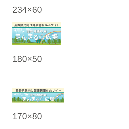
234×60
180×50
170×80