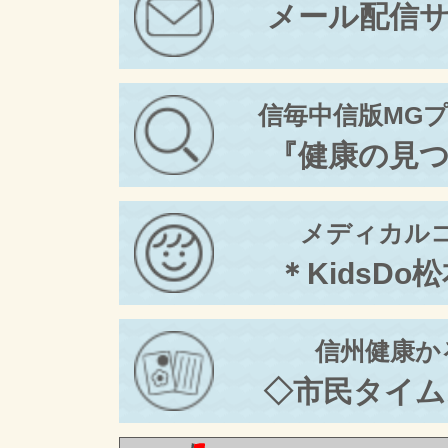
メール配信
信毎中信版MG
『健康の見
メディカル
＊KidsDo
信州健康か
◇市民タイム